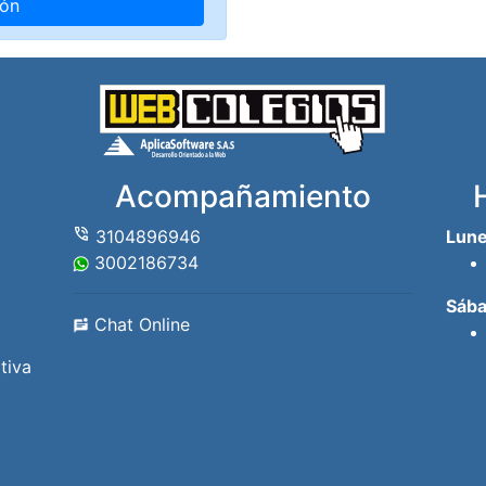
Acompañamiento
phone_in_talk
3104896946
Lune
3002186734
Sába
Chat Online
tiva