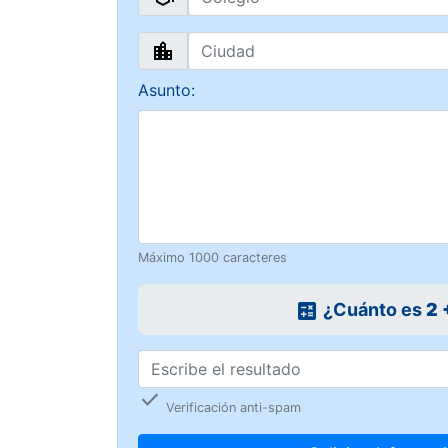
Asunto:
Máximo 1000 caracteres
¿Cuánto es
2 
calculate
check
Verificación anti-spam