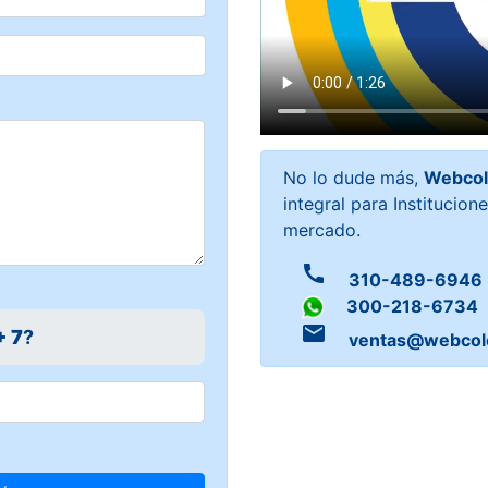
No lo dude más,
Webcol
integral para Institucion
mercado.
call
310-489-6946
300-218-6734
email
+ 7
?
ventas@webcol